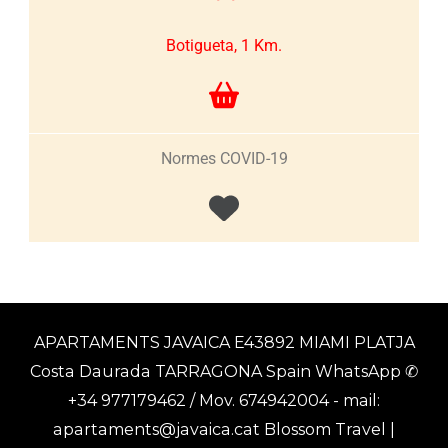
Botigueta, 1 Km.
Normes COVID-19
APARTAMENTS JAVAICA E43892 MIAMI PLATJA
Costa Daurada TARRAGONA Spain WhatsApp ✆
+34 977179462 / Mov. 674942004 - mail:
apartaments@javaica.cat
Blossom Travel |